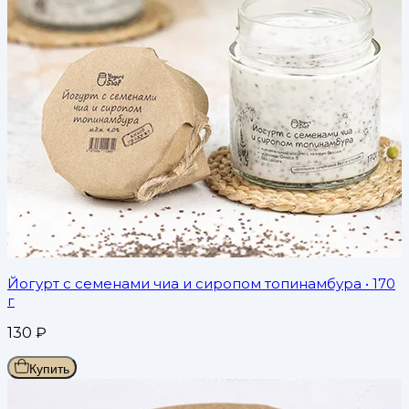
Йогурт с семенами чиа и сиропом топинамбура
• 170
г
130
₽
Купить