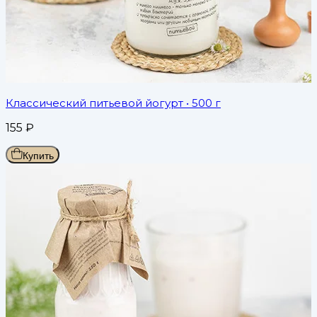
Классический питьевой йогурт
• 500 г
155
₽
Купить