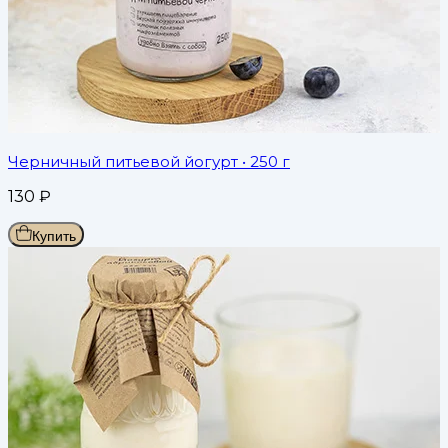
Черничный питьевой йогурт
• 250 г
130
₽
Купить