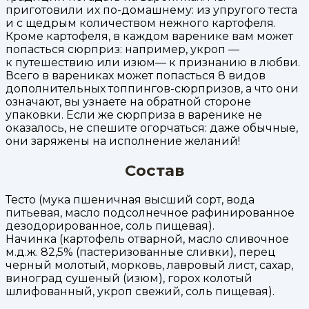
приготовили их по-домашнему: из упругого теста
и с щедрым количеством нежного картофеля.
Кроме картофеля, в каждом варенике вам может
попасться сюрприз: например, укроп —
к путешествию или изюм— к признанию в любви.
Всего в варениках может попасться 8 видов
дополнительных топпингов-сюрпризов, а что они
означают, вы узнаете на обратной стороне
упаковки. Если же сюрприза в варенике не
оказалось, не спешите огорчаться: даже обычные,
они заряжены на исполнение желаний!
Состав
Тесто (мука пшеничная высший сорт, вода
питьевая, масло подсолнечное рафинированное
дезодорированное, соль пищевая).
Начинка (картофель отварной, масло сливочное
м.д.ж. 82,5% (пастеризованные сливки), перец
черный молотый, морковь, лавровый лист, сахар,
виноград сушеный (изюм), горох колотый
шлифованный, укроп свежий, соль пищевая).