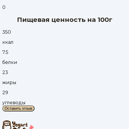
0
Пищевая ценность на 100г
350
ккал
7.5
белки
23
жиры
29
углеводы
Оставить отзыв