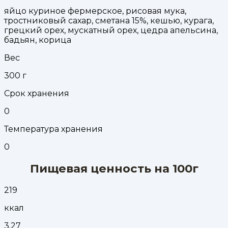
яйцо куриное фермерское, рисовая мука,
тростниковый сахар, сметана 15%, кешью, курага,
грецкий орех, мускатный орех, цедра апельсина,
бадьян, корица
Вес
300
г
Срок хранения
0
Температура хранения
0
Пищевая ценность на 100г
219
ккал
3.27