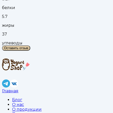
белки
5.7
жиры
37
углеводы
Оставить отзыв
Главная
Блог
О нас
О продукции