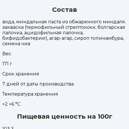
Состав
вода, миндальная паста из обжаренного миндаля.
закваска (термофильный стрептококк. болгарская
палочка, ацидофильная палочка,
бифидобактерии), агар-агар, сироп топинамбура,
семена чиа
Вес
171
г
Срок хранения
7 дней от даты производства
Температура хранения
+2 +6 °С
Пищевая ценность на 100г
103.3