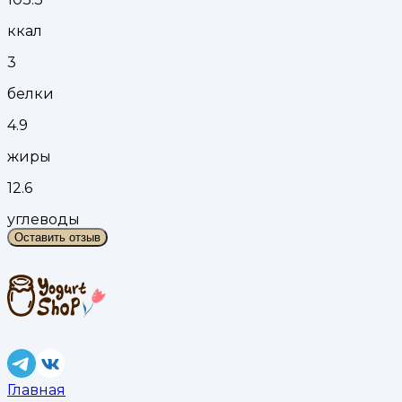
ккал
3
белки
4.9
жиры
12.6
углеводы
Оставить отзыв
Главная