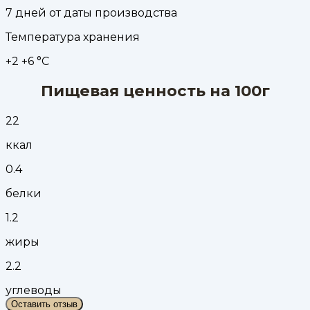
7 дней от даты производства
Температура хранения
+2 +6 °С
Пищевая ценность на 100г
22
ккал
0.4
белки
1.2
жиры
2.2
углеводы
Оставить отзыв