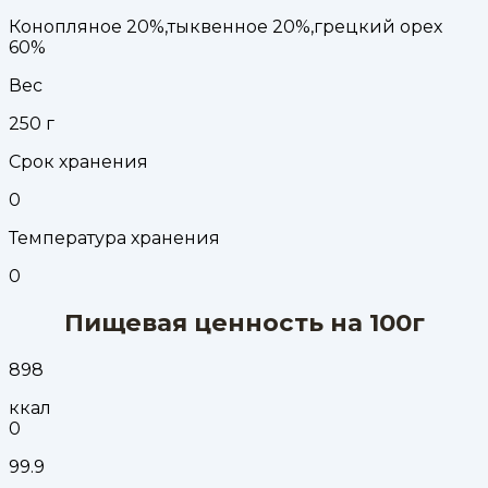
Конопляное 20%,тыквенное 20%,грецкий орех
60%
Вес
250
г
Срок хранения
0
Температура хранения
0
Пищевая ценность на 100г
898
ккал
0
99.9