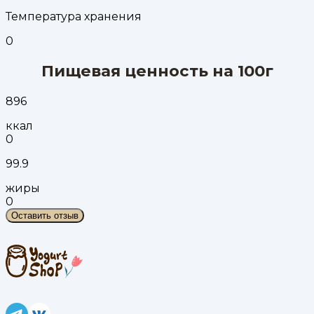
Температура хранения
0
Пищевая ценность на 100г
896
ккал
0
99.9
жиры
0
Оставить отзыв