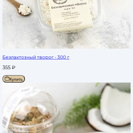
Безлактозный творог
• 300 г
355
₽
Купить