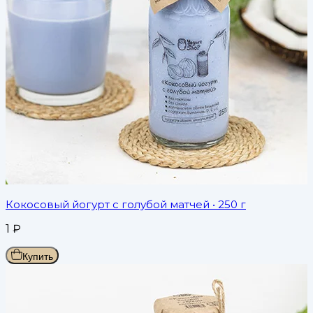
Кокосовый йогурт с голубой матчей
• 250 г
1
₽
Купить