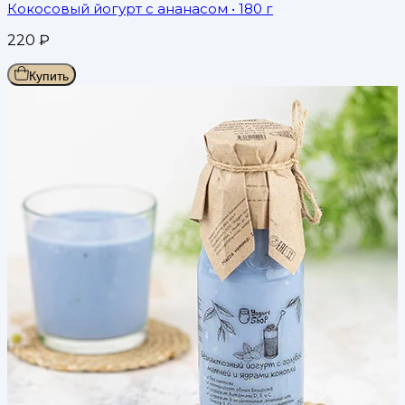
Кокосовый йогурт с ананасом
• 180 г
220
₽
Купить