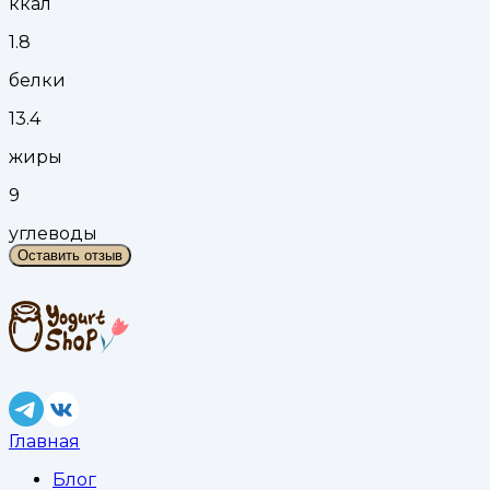
ккал
1.8
белки
13.4
жиры
9
углеводы
Оставить отзыв
Главная
Блог