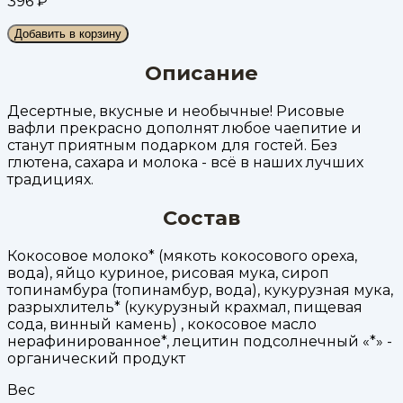
396
₽
Добавить в корзину
Описание
Десертные, вкусные и необычные! Рисовые
вафли прекрасно дополнят любое чаепитие и
станут приятным подарком для гостей. Без
глютена, сахара и молока - всё в наших лучших
традициях.
Состав
Кокосовое молоко* (мякоть кокосового ореха,
вода), яйцо куриное, рисовая мука, сироп
топинамбура (топинамбур, вода), кукурузная мука,
разрыхлитель* (кукурузный крахмал, пищевая
сода, винный камень) , кокосовое масло
нерафинированное*, лецитин подсолнечный «*» -
органический продукт
Вес