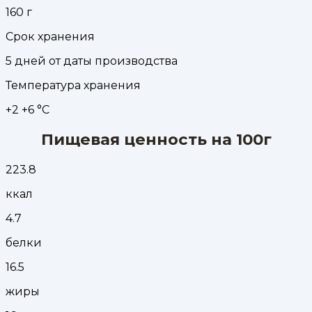
160
г
Срок хранения
5 дней от даты производства
Температура хранения
+2 +6 °С
Пищевая ценность на 100г
223.8
ккал
4.7
белки
16.5
жиры