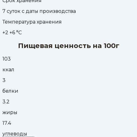
Срок хранения
7 суток с даты производства
Температура хранения
+2 +6 °С
Пищевая ценность на 100г
103
ккал
3
белки
3.2
жиры
17.4
углеводы