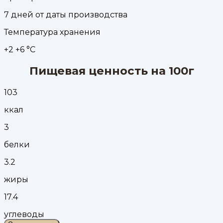
7 дней от даты производства
Температура хранения
+2 +6 °С
Пищевая ценность на 100г
103
ккал
3
белки
3.2
жиры
17.4
углеводы