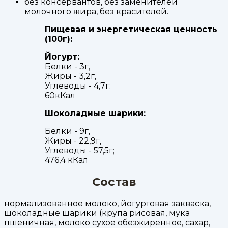
без консервантов, без заменителей
молочного жира, без красителей.
Пищевая и энергетическая ценность
(100г):
Йогурт:
Белки - 3г,
Жиры - 3,2г,
Углеводы - 4,7г:
60кКал
Шоколадные шарики:
Белки - 9г,
Жиры - 22,9г,
Углеводы - 57,5г;
476,4 кКал
Состав
нормализованное молоко, йогуртовая закваска,
шоколадные шарики (крупа рисовая, мука
пшеничная, молоко сухое обезжиренное, сахар,