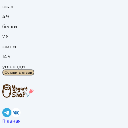
ккал
4.9
белки
7.6
жиры
14.5
углеводы
Оставить отзыв
Главная