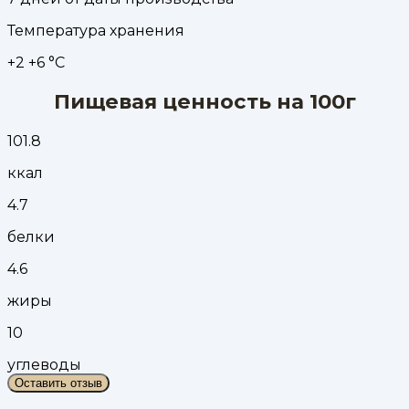
Температура хранения
+2 +6 °С
Пищевая ценность на 100г
101.8
ккал
4.7
белки
4.6
жиры
10
углеводы
Оставить отзыв