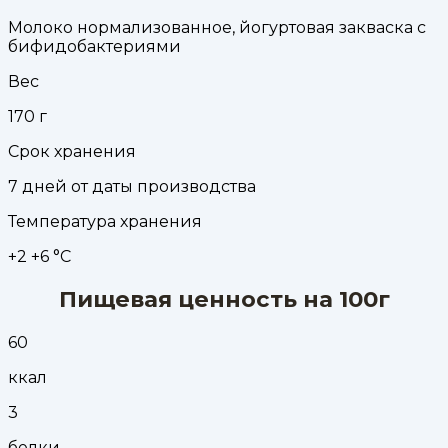
Молоко нормализованное, йогуртовая закваска с
бифидобактериями
Вес
170
г
Срок хранения
7 дней от даты производства
Температура хранения
+2 +6 °С
Пищевая ценность на 100г
60
ккал
3
белки