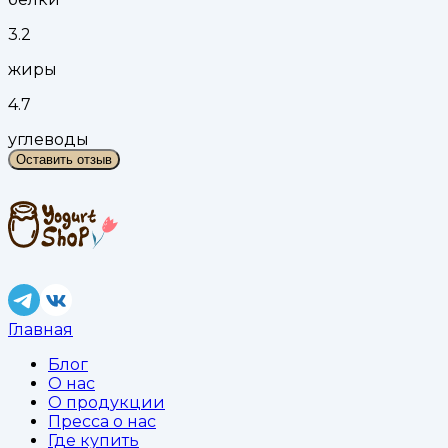
3.2
жиры
4.7
углеводы
Оставить отзыв
Главная
Блог
О нас
О продукции
Пресса о нас
Где купить