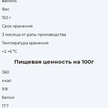
ваниль
Вес
150
г
Срок хранения
3 месяца от даты производства
Температура хранения
+2 +6 °С
Пищевая ценность на 100г
360
ккал
9.8
белки
17.7