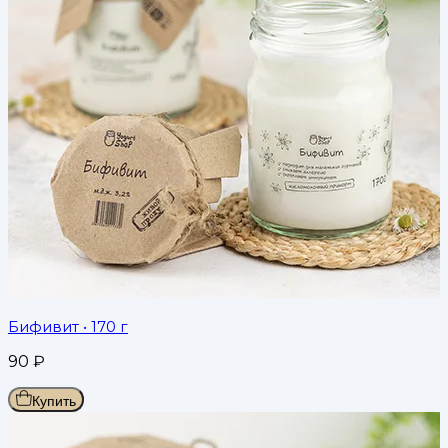
Бифивит
• 170 г
90
₽
Купить