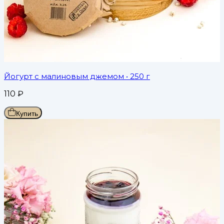
Йогурт с малиновым джемом
• 250 г
110
₽
Купить