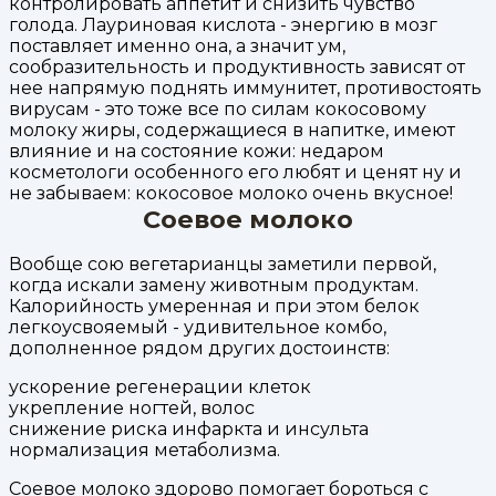
контролировать аппетит и снизить чувство
голода. Лауриновая кислота - энергию в мозг
поставляет именно она, а значит ум,
сообразительность и продуктивность зависят от
нее напрямую поднять иммунитет, противостоять
вирусам - это тоже все по силам кокосовому
молоку жиры, содержащиеся в напитке, имеют
влияние и на состояние кожи: недаром
косметологи особенного его любят и ценят ну и
не забываем: кокосовое молоко очень вкусное!
Соевое молоко
Вообще сою вегетарианцы заметили первой,
когда искали замену животным продуктам.
Калорийность умеренная и при этом белок
легкоусвояемый - удивительное комбо,
дополненное рядом других достоинств:
ускорение регенерации клеток
укрепление ногтей, волос
снижение риска инфаркта и инсульта
нормализация метаболизма.
Соевое молоко здорово помогает бороться с