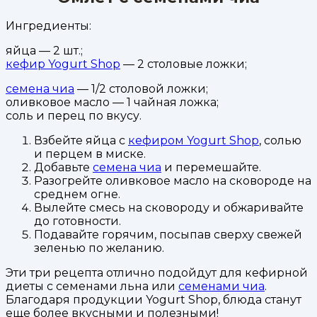
Ингредиенты:
яйца — 2 шт.;
кефир Yogurt Shop
— 2 столовые ложки;
семена чиа
— 1/2 столовой ложки;
оливковое масло — 1 чайная ложка;
соль и перец по вкусу.
Взбейте яйца с
кефиром Yogurt Shop
, солью
и перцем в миске.
Добавьте
семена чиа
и перемешайте.
Разогрейте оливковое масло на сковороде на
среднем огне.
Вылейте смесь на сковороду и обжаривайте
до готовности.
Подавайте горячим, посыпав сверху свежей
зеленью по желанию.
Эти три рецепта отлично подойдут для кефирной
диеты с семенами льна или
семенами чиа
.
Благодаря продукции Yogurt Shop, блюда станут
еще более вкусными и полезными!