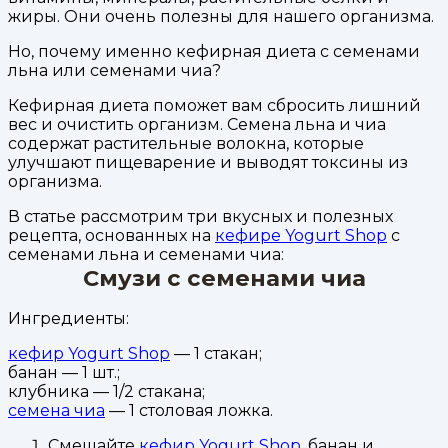
жиры. Они очень полезны для нашего организма.
Но, почему именно кефирная диета с семенами
льна или семенами чиа?
Кефирная диета поможет вам сбросить лишний
вес и очистить организм. Семена льна и чиа
содержат растительные волокна, которые
улучшают пищеварение и выводят токсины из
организма.
В статье рассмотрим три вкусных и полезных
рецепта, основанных на
кефире Yogurt Shop
с
семенами льна и семенами чиа:
Смузи с семенами чиа
Ингредиенты:
кефир Yogurt Shop
— 1 стакан;
банан — 1 шт.;
клубника — 1/2 стакана;
семена чиа
— 1 столовая ложка.
Смешайте
кефир Yogurt Shop
, банан и