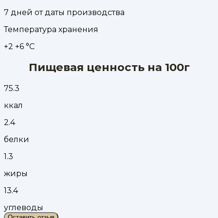
7 дней от даты производства
Температура хранения
+2 +6 °С
Пищевая ценность на 100г
75.3
ккал
2.4
белки
1.3
жиры
13.4
углеводы
Оставить отзыв