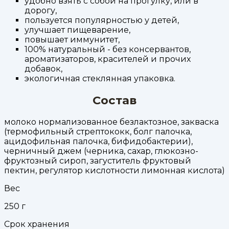
удобно взять с собой на прогулку, или в
дорогу,
пользуется популярностью у детей,
улучшает пищеварение,
повышает иммунитет,
100% натуральный - без консервантов,
ароматизаторов, красителей и прочих
добавок,
экологичная стеклянная упаковка.
Состав
молоко нормализованное безлактозное, закваска
(термофильный стрептококк, болг палочка,
ацидофильная палочка, бифидобактерии),
черничный джем (черника, сахар, глюкозно-
фруктозный сироп, загуститель фруктовый
пектин, регулятор кислотности лимонная кислота)
Вес
250
г
Срок хранения