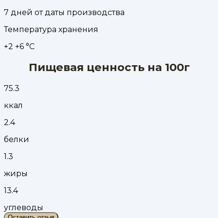
7 дней от даты производства
Температура хранения
+2 +6 °С
Пищевая ценность на 100г
75.3
ккал
2.4
белки
1.3
жиры
13.4
углеводы
Оставить отзыв