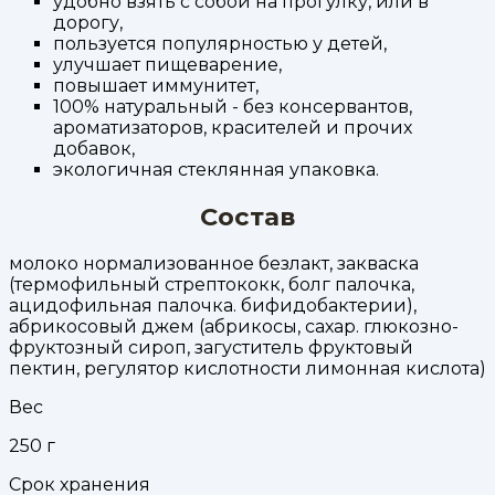
удобно взять с собой на прогулку, или в
дорогу,
пользуется популярностью у детей,
улучшает пищеварение,
повышает иммунитет,
100% натуральный - без консервантов,
ароматизаторов, красителей и прочих
добавок,
экологичная стеклянная упаковка.
Состав
молоко нормализованное безлакт, закваска
(термофильный стрептококк, болг палочка,
ацидофильная палочка. бифидобактерии),
абрикосовый джем (абрикосы, сахар. глюкозно-
фруктозный сироп, загуститель фруктовый
пектин, регулятор кислотности лимонная кислота)
Вес
250
г
Срок хранения