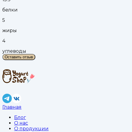
белки
5
жиры
4
углеводы
Оставить отзыв
Главная
Блог
О нас
О продукции