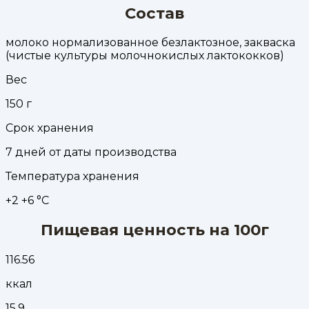
Состав
молоко нормализованное безлактозное, закваска
(чистые культуры молочнокислых лактококков)
Вес
150
г
Срок хранения
7 дней от даты производства
Температура хранения
+2 +6 °С
Пищевая ценность на 100г
116.56
ккал
15.9