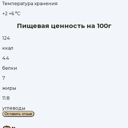
Температура хранения
+2 +6 °С
Пищевая ценность на 100г
124
ккал
4.4
белки
7
жиры
11.8
углеводы
Оставить отзыв