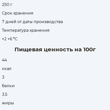
250
г
Срок хранения
7 дней от даты производства
Температура хранения
+2 +6 °С
Пищевая ценность на 100г
44
ккал
3
белки
3.5
жиры