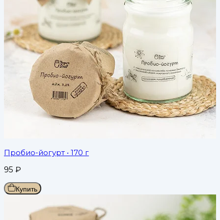
Пробио-йогурт
• 170 г
95
₽
Купить