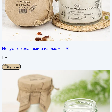
Йогурт со злаками и изюмом
• 170 г
1
₽
Купить