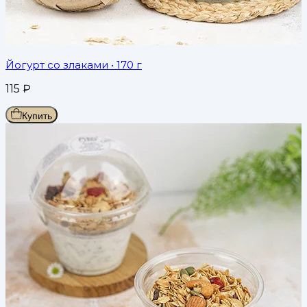
Йогурт со злаками
• 170 г
115
₽
Купить