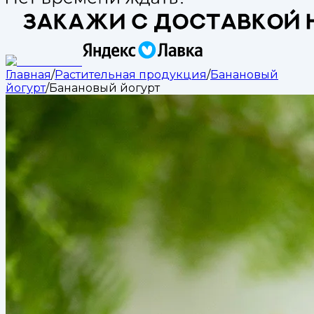
Главная
/
Растительная продукция
/
Банановый
йогурт
/
Банановый йогурт