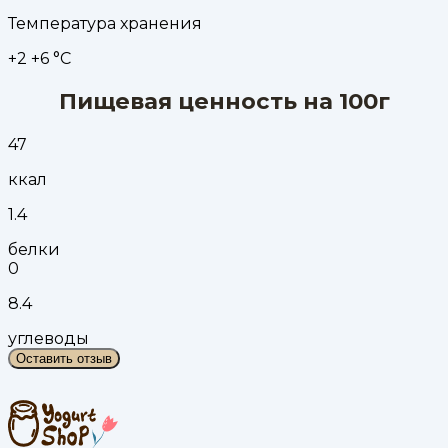
Температура хранения
+2 +6 °С
Пищевая ценность на 100г
47
ккал
1.4
белки
0
8.4
углеводы
Оставить отзыв